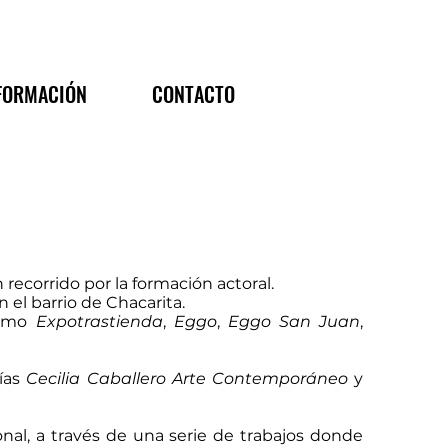
FORMACIÓN
CONTACTO
 recorrido por la formación actoral.
n el barrio de Chacarita.
como
Expotrastienda
,
Eggo
,
Eggo San Juan
,
rías
Cecilia Caballero Arte Contemporáneo
y
sonal, a través de una serie de trabajos donde