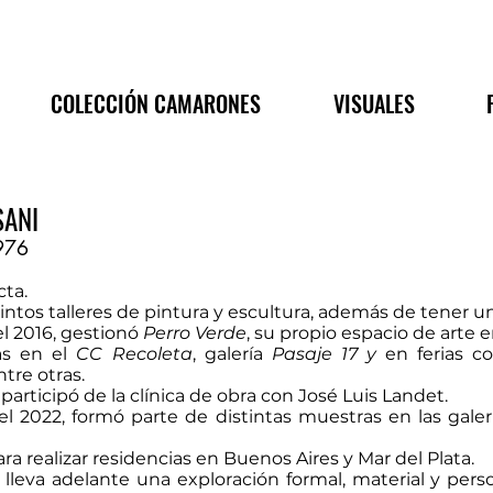
COLECCIÓN CAMARONES
VISUALES
SANI
976
cta.
intos talleres de pintura y escultura, además de tener un
el 2016, gestionó
Perro Verde
, su propio espacio de arte e
as en el
CC Recoleta
, galería
Pasaje 17 y
en ferias 
ntre otras.
participó de la clínica de obra con José Luis Landet.
el 2022, formó parte de distintas muestras en las gale
a realizar residencias en Buenos Aires y Mar del Plata.
, lleva adelante una exploración formal, material y per