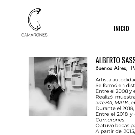
INICIO
ALBERTO SAS
Buenos Aires, 1
Artista autodida
Se formó en dist
Entre el 2008 y 
Realizó muestr
a
rteBA,
MAPA
, e
Durante el 2018, 
Entre el 2018 y 
Camarones
.
Obtuvo becas par
A partir de 2015