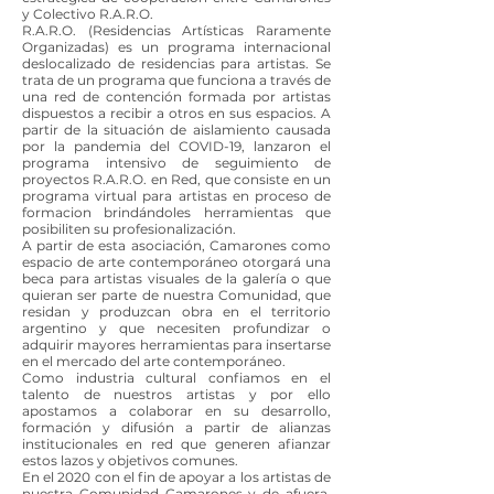
y Colectivo R.A.R.O.​
R.A.R.O. (Residencias Artísticas Raramente
Organizadas) es un programa internacional
deslocalizado de residencias para artistas. Se
trata de un programa que funciona a través de
una red de contención formada por artistas
dispuestos a recibir a otros en sus espacios. A
partir de la situación de aislamiento causada
por la pandemia del COVID-19, lanzaron el
programa intensivo de seguimiento de
proyectos R.A.R.O. en Red, que consiste en un
programa virtual para artistas en proceso de
formacion brindándoles herramientas que
posibiliten su profesionalización. ​
A partir de esta asociación, Camarones como
espacio de arte contemporáneo otorgará una
beca para artistas visuales de la galería o que
quieran ser parte de nuestra Comunidad, que
residan y produzcan obra en el territorio
argentino y que necesiten profundizar o
adquirir mayores herramientas para insertarse
en el mercado del arte contemporáneo. ​
Como industria cultural confiamos en el
talento de nuestros artistas y por ello
apostamos a colaborar en su desarrollo,
formación y difusión a partir de alianzas
institucionales en red que generen afianzar
estos lazos y objetivos comunes.
En el 2020 con el fin de apoyar a los artistas de
nuestra Comunidad Camarones y de afuera,