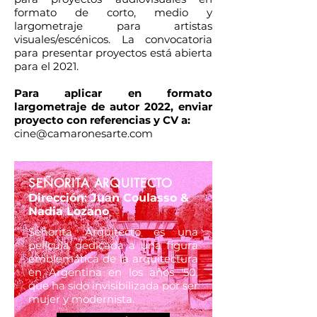
formato de corto, medio y
largometraje para artistas
visuales/escénicos. La convocatoria
para presentar proyectos está abierta
para el 2021.
Para aplicar en formato
largometraje de autor 2022, enviar
proyecto con referencias y CV a:
cine@camaronesarte.com
SEÑORITA ARQUITECTO
Dirección: Juan Coulasso &
Nadia Lozano
Señorita Arquitecto es una
película dedicada a una figura
emblemática de la arquitectura
en Argentina en los años '50,
que ha sido invisibilizada por ser
mujer y modernista.