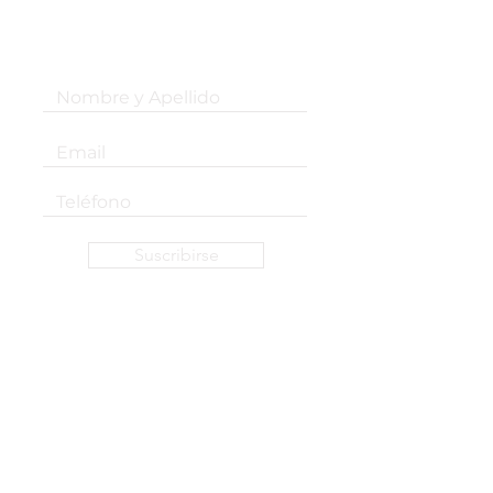
¡Suscribite a nuestro newsletter!
Suscribirse
SEDES:
RIO:
Las Cañitas, CABA
DELTA:
Belén de Escobar, GBA